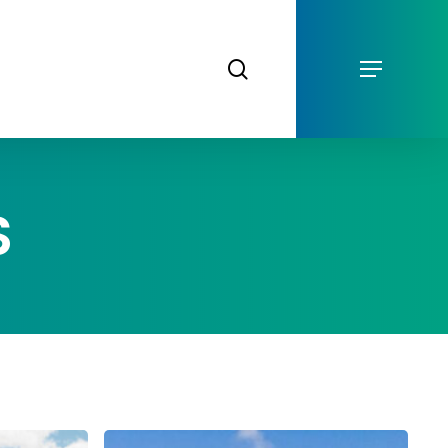
Menu
search
Menu
S