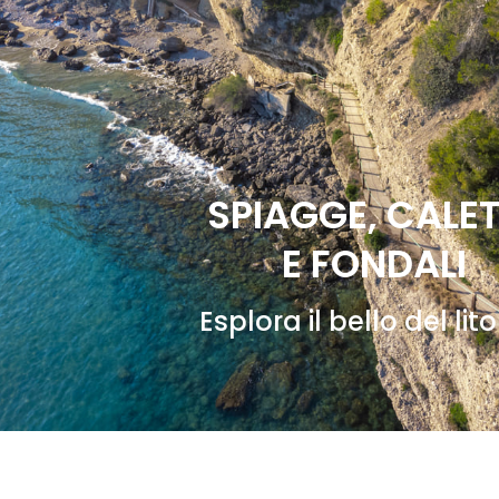
SPIAGGE, CALE
E FONDALI
Esplora il bello del lit