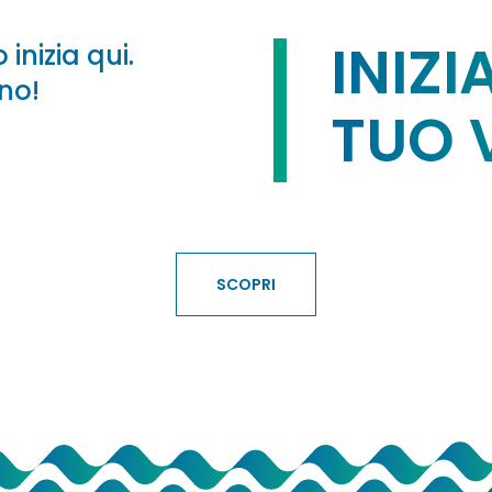
INIZIA
 inizia qui.
no!
TUO 
SCOPRI