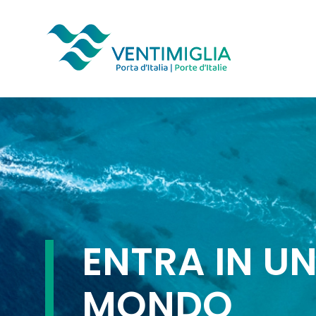
Skip
to
main
content
ENTRA IN U
MONDO