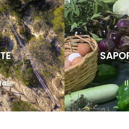
TTE
SAPOR
orale
I