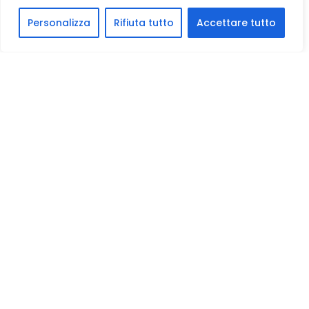
Personalizza
Rifiuta tutto
Accettare tutto
Vallées et alentours
HAMEAUX : TORRI SUPERIORE