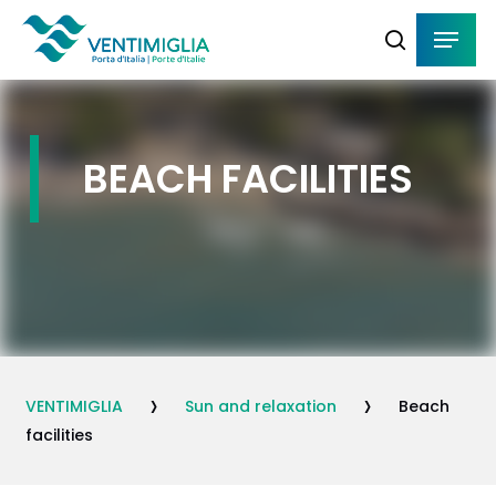
Skip
Menu
Menu
to
search
main
content
BEACH FACILITIES
›
›
VENTIMIGLIA
Sun and relaxation
Beach
facilities