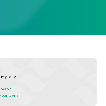
imiglia IM
bero.it
eipani.com