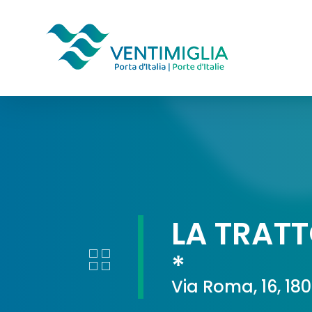
Skip
to
main
content
LA TRATT
*
Via Roma, 16, 18