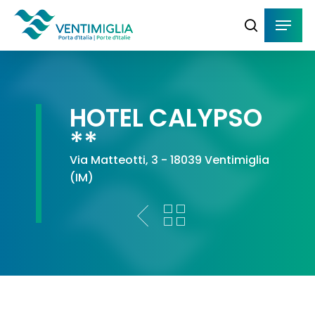
Skip
Menu
Menu
to
cerca
main
content
HOTEL CALYPSO
**
Via Matteotti, 3 - 18039 Ventimiglia
(IM)