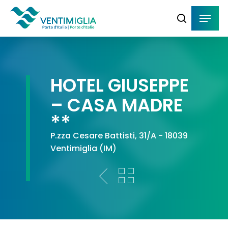
Skip
Menu
Menu
to
cerca
main
content
HOTEL GIUSEPPE
– CASA MADRE
**
P.zza Cesare Battisti, 31/A - 18039
Ventimiglia (IM)