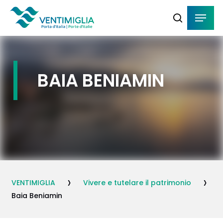
Skip
Menu
Menu
to
cerca
main
content
BAIA BENIAMIN
›
›
VENTIMIGLIA
Vivere e tutelare il patrimonio
Baia Beniamin