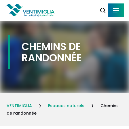
Skip
Menu
Menu
to
search
main
content
CHEMINS DE
RANDONNÉE
›
›
VENTIMIGLIA
Espaces naturels
Chemins
de randonnée