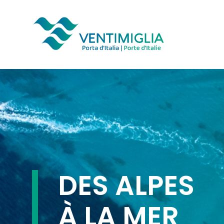
Skip
to
main
content
DES ALPES
À LA MER