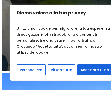
Diamo valore alla tua privacy
Utilizziamo i cookie per migliorare la tua esperienza
di navigazione, offrirti pubblicità o contenuti
personalizzati e analizzare il nostro traffico.
ESPACES NATURELS
Cliccando “Accetta tutti”, acconsenti al nostro
utilizzo dei cookie.
Explorez le parc naturel régional des Alpes ligures, un
sauvage intacte, suivez vos passions sur les sentiers…
Personalizza
Rifiuta tutto
Accettare tutto