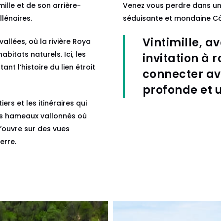
ille et de son arrière-
Venez vous perdre dans un l
llénaires.
séduisante et mondaine Côte 
Vintimille, a
allées, où la rivière Roya
bitats naturels. Ici, les
invitation à r
nt l’histoire du lien étroit
connecter av
profonde et 
ers et les itinéraires qui
les hameaux vallonnés où
 s’ouvre sur des vues
erre.