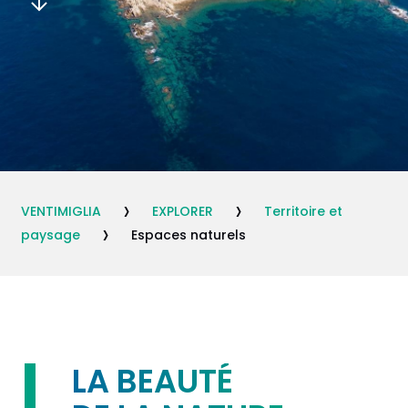
›
›
VENTIMIGLIA
EXPLORER
Territoire et
›
paysage
Espaces naturels
LA BEAUTÉ