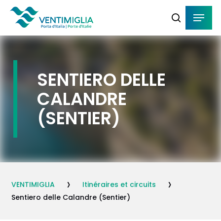
Skip
Menu
Menu
to
search
main
content
SENTIERO DELLE
CALANDRE
(SENTIER)
›
›
VENTIMIGLIA
Itinéraires et circuits
Sentiero delle Calandre (Sentier)