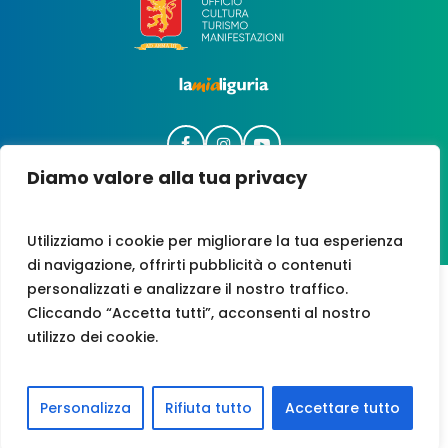
Diamo valore alla tua privacy
Utilizziamo i cookie per migliorare la tua esperienza
di navigazione, offrirti pubblicità o contenuti
personalizzati e analizzare il nostro traffico.
TVA N. 00247210081
Cliccando “Accetta tutti”, acconsenti al nostro
utilizzo dei cookie.
CREDITS
|
POLITIQUE DE CONFIDENTIALITÉ
|
COOKIE
|
ACCESSIBILITÉ
Personalizza
Rifiuta tutto
Accettare tutto
English
Français
Italiano