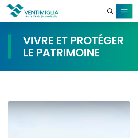
Skip
Menu
Menu
to
search
main
content
VIVRE ET PROTÉGER
LE PATRIMOINE